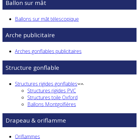
Ballon sur mât
Ballons sur mât télescopique
Arche publicitaire
Arches gonflables publicitaires
Structure gonflable
Structures rigides gonflables
Structures rigides PVC
Structures toile Oxford
Ballons Montgolfières
Drapeau & oriflamme
Oriflammes