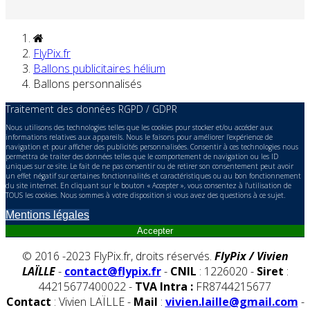
FlyPix.fr
Ballons publicitaires hélium
Ballons personnalisés
Traitement des données RGPD / GDPR
Nous utilisons des technologies telles que les cookies pour stocker et/ou accéder aux
informations relatives aux appareils. Nous le faisons pour améliorer l’expérience de
navigation et pour afficher des publicités personnalisées. Consentir à ces technologies nous
permettra de traiter des données telles que le comportement de navigation ou les ID
uniques sur ce site. Le fait de ne pas consentir ou de retirer son consentement peut avoir
un effet négatif sur certaines fonctionnalités et caractéristiques ou au bon fonctionnement
du site internet. En cliquant sur le bouton « Accepter », vous consentez à l'utilisation de
TOUS les cookies. Nous sommes à votre disposition si vous avez des questions à ce sujet.
Mentions légales
Accepter
© 2016 -2023 FlyPix.fr, droits réservés.
FlyPix / Vivien
LAÏLLE
-
contact@flypix.fr
-
CNIL
: 1226020 -
Siret
:
44215677400022 -
TVA Intra :
FR8744215677
Contact
: Vivien LAÏLLE -
Mail
:
vivien.laille@gmail.com
-