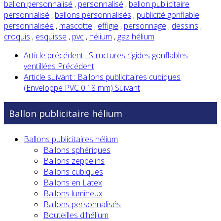
ballon personnalisé
,
personnalisé
,
ballon publicitaire
personnalisé
,
ballons personnalisés
,
publicité gonflable
personnalisée
,
mascotte
,
effigie
,
personnage
,
dessins
,
croquis
,
esquisse
,
pvc
,
hélium
,
gaz hélium
Article précédent : Structures rigides gonflables
ventillées
Précédent
Article suivant : Ballons publicitaires cubiques
(Enveloppe PVC 0.18 mm)
Suivant
Ballon publicitaire hélium
Ballons publicitaires hélium
Ballons sphériques
Ballons zeppelins
Ballons cubiques
Ballons en Latex
Ballons lumineux
Ballons personnalisés
Bouteilles d'hélium