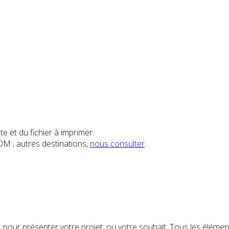
e et du fichier à imprimer.
OM ; autres destinations,
nous consulter
.
 pour présenter votre projet, ou votre souhait. Tous les éléme