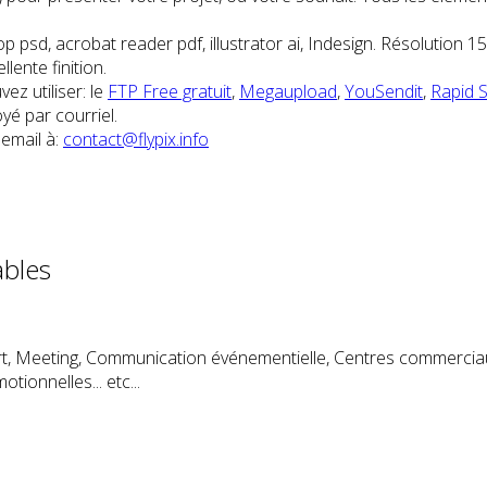
oshop psd, acrobat reader pdf, illustrator ai, Indesign. Résoluti
llente finition.
z utiliser: le
FTP Free gratuit
,
Megaupload
,
YouSendit
,
Rapid 
é par courriel.
 email à:
contact@flypix.info
ables
ert, Meeting, Communication événementielle, Centres commerciau
nnelles... etc...