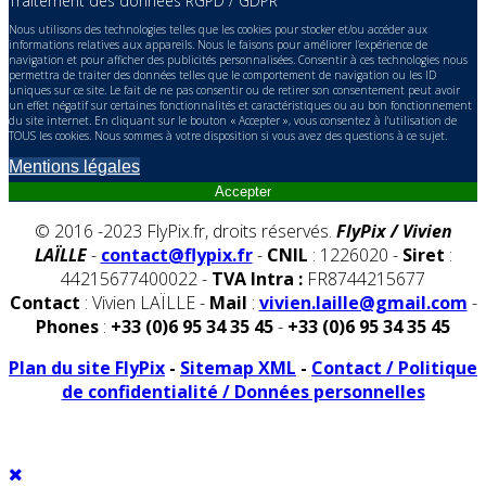
Traitement des données RGPD / GDPR
Nous utilisons des technologies telles que les cookies pour stocker et/ou accéder aux
informations relatives aux appareils. Nous le faisons pour améliorer l’expérience de
navigation et pour afficher des publicités personnalisées. Consentir à ces technologies nous
permettra de traiter des données telles que le comportement de navigation ou les ID
uniques sur ce site. Le fait de ne pas consentir ou de retirer son consentement peut avoir
un effet négatif sur certaines fonctionnalités et caractéristiques ou au bon fonctionnement
du site internet. En cliquant sur le bouton « Accepter », vous consentez à l'utilisation de
TOUS les cookies. Nous sommes à votre disposition si vous avez des questions à ce sujet.
Mentions légales
Accepter
© 2016 -2023 FlyPix.fr, droits réservés.
FlyPix / Vivien
LAÏLLE
-
contact@flypix.fr
-
CNIL
: 1226020 -
Siret
:
44215677400022 -
TVA Intra :
FR8744215677
Contact
: Vivien LAÏLLE -
Mail
:
vivien.laille@gmail.com
-
Phones
:
+33 (0)6 95 34 35 45
-
+33 (0)6 95 34 35 45
Plan du site FlyPix
-
Sitemap XML
-
Contact / Politique
de confidentialité / Données personnelles