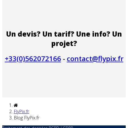
Un devis? Un tarif? Une info? Un
projet?
+33(0)562072166
-
contact@flypix.fr
FlyPix.fr
Blog FlyPix.fr