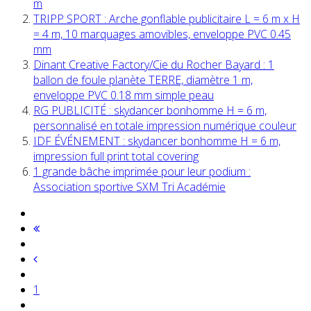
m
TRIPP SPORT : Arche gonflable publicitaire L = 6 m x H
= 4 m, 10 marquages amovibles, enveloppe PVC 0.45
mm
Dinant Creative Factory/Cie du Rocher Bayard : 1
ballon de foule planète TERRE, diamètre 1 m,
enveloppe PVC 0.18 mm simple peau
RG PUBLICITÉ : skydancer bonhomme H = 6 m,
personnalisé en totale impression numérique couleur
IDF ÉVÉNEMENT : skydancer bonhomme H = 6 m,
impression full print total covering
1 grande bâche imprimée pour leur podium :
Association sportive SXM Tri Académie
1