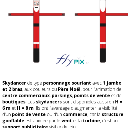
Skydancer
de type
personnage souriant
avec
1 jambe
et 2 bras
, aux couleurs du
Père Noël
, pour l'animation de
centre commerciaux
,
parkings
,
points de vente
et de
boutiques
. Les
skydancers
sont disponibles aussi en
H =
6 m
et
H = 8 m
. Ils ont l'avantage d'augmenter la visibilité
d'un
point de vente
ou d'un
commerce
, car la
structure
gonflable
est animée par le
vent
et la
turbine
, c'est un
support publicitaire
visible de loin.