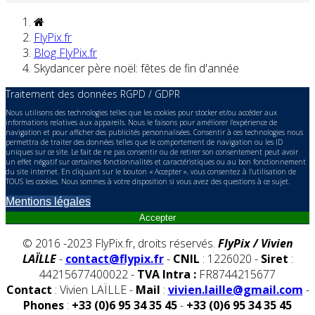
FlyPix.fr
Blog FlyPix.fr
Skydancer père noël: fêtes de fin d'année
Traitement des données RGPD / GDPR
Nous utilisons des technologies telles que les cookies pour stocker et/ou accéder aux
informations relatives aux appareils. Nous le faisons pour améliorer l’expérience de
navigation et pour afficher des publicités personnalisées. Consentir à ces technologies nous
permettra de traiter des données telles que le comportement de navigation ou les ID
uniques sur ce site. Le fait de ne pas consentir ou de retirer son consentement peut avoir
un effet négatif sur certaines fonctionnalités et caractéristiques ou au bon fonctionnement
du site internet. En cliquant sur le bouton « Accepter », vous consentez à l'utilisation de
TOUS les cookies. Nous sommes à votre disposition si vous avez des questions à ce sujet.
Mentions légales
Accepter
© 2016 -2023 FlyPix.fr, droits réservés.
FlyPix / Vivien
LAÏLLE
-
contact@flypix.fr
-
CNIL
: 1226020 -
Siret
:
44215677400022 -
TVA Intra :
FR8744215677
Contact
: Vivien LAÏLLE -
Mail
:
vivien.laille@gmail.com
-
Phones
:
+33 (0)6 95 34 35 45
-
+33 (0)6 95 34 35 45