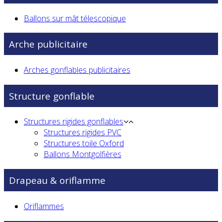
Ballons sur mât télescopique
Arche publicitaire
Arches gonflables publicitaires
Structure gonflable
Structures rigides gonflables
Structures rigides PVC
Structures toile Oxford
Ballons Montgolfières
Drapeau & oriflamme
Oriflammes