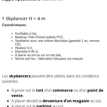
1 Skydancer H = 4 m
Caractéristiques
:
Gonflable à l'air,
Matériau Toile Oxford enduite PVC,
Ventilation avec une turbine électrique (garantie 1 an, normes
CE),
Hauteur 4 m,
Diamètre 0.45 m,
A placer au sol ou sur un toit plat,
Norme anti feu - fabrication française sur mesure.
Les
skydancers
peuvent être utilisés dans les conditions
suivantes:
A poser sur le
toit
d'un
commerce
ou d'un
point de
vente
,
A placer devant la
devanture d'un magasin
au sol,
A placer sur le
parking
au sol,