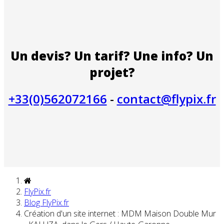
Un devis? Un tarif? Une info? Un
projet?
+33(0)562072166
-
contact@flypix.fr
FlyPix.fr
Blog FlyPix.fr
Création d'un site internet : MDM Maison Double Mur