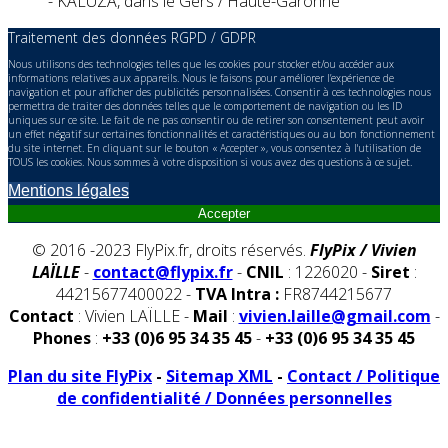
- KALUZA, dans le Gers / Haute-Garonne
Traitement des données RGPD / GDPR
Nous utilisons des technologies telles que les cookies pour stocker et/ou accéder aux
informations relatives aux appareils. Nous le faisons pour améliorer l’expérience de
navigation et pour afficher des publicités personnalisées. Consentir à ces technologies nous
permettra de traiter des données telles que le comportement de navigation ou les ID
uniques sur ce site. Le fait de ne pas consentir ou de retirer son consentement peut avoir
un effet négatif sur certaines fonctionnalités et caractéristiques ou au bon fonctionnement
du site internet. En cliquant sur le bouton « Accepter », vous consentez à l'utilisation de
TOUS les cookies. Nous sommes à votre disposition si vous avez des questions à ce sujet.
Mentions légales
Accepter
© 2016 -2023 FlyPix.fr, droits réservés.
FlyPix / Vivien
LAÏLLE
-
contact@flypix.fr
-
CNIL
: 1226020 -
Siret
:
44215677400022 -
TVA Intra :
FR8744215677
Contact
: Vivien LAÏLLE -
Mail
:
vivien.laille@gmail.com
-
Phones
:
+33 (0)6 95 34 35 45
-
+33 (0)6 95 34 35 45
Plan du site FlyPix
-
Sitemap XML
-
Contact / Politique
de confidentialité / Données personnelles