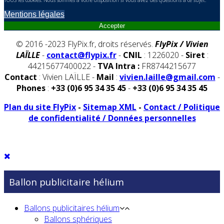
Mentions légales
Accepter
© 2016 -2023 FlyPix.fr, droits réservés.
FlyPix / Vivien
LAÏLLE
-
contact@flypix.fr
-
CNIL
: 1226020 -
Siret
:
44215677400022 -
TVA Intra :
FR8744215677
Contact
: Vivien LAÏLLE -
Mail
:
vivien.laille@gmail.com
-
Phones
:
+33 (0)6 95 34 35 45
-
+33 (0)6 95 34 35 45
Plan du site FlyPix
-
Sitemap XML
-
Contact / Politique
de confidentialité / Données personnelles
Ballon publicitaire hélium
Ballons publicitaires hélium
Ballons sphériques