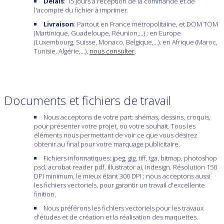
Délais
: 15 jours à récéption de la commande et de
l'acompte du fichier à imprimer.
Livraison
: Partout en France métropolitaine, et DOM TOM
(Martinique, Guadeloupe, Réunion,...) ; en Europe
(Luxembourg, Suisse, Monaco, Belgique,...), en Afrique (Maroc,
Tunisie, Algérie,...),
nous consulter
.
Documents et fichiers de travail
Nous acceptons de votre part: shémas, dessins, croquis,
pour présenter votre projet, ou votre souhait. Tous les
éléments nous permettant de voir ce que vous désirez
obtenir au final pour votre marquage publicitaire.
Fichiers informatiques: jpeg, gig, tiff, tga, bitmap, photoshop
psd, acrobat reader pdf, illustrator ai, Indesign. Résolution 150
DPI minimum, le mieux étant 300 DPI ; nous acceptons aussi
les fichiers vectoriels, pour garantir un travail d'excellente
finition.
Nous préférons les fichiers vectoriels pour les travaux
d'études et de création et la réalisation des maquettes.