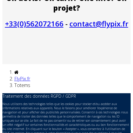
projet?
+33(0)562072166
-
contact@flypix.fr
FlyPix.fr
Totems
Traitement des données RGPD / GDPR
Nous utilisons des technologies telles que les cookies pour stocker et/ou accéder aux
informations relatives aux appareils. Nous le faisons pour améliorer l’expérience de
navigation et pour afficher des publicités personnalisées. Consentir à ces technologies nous
permettra de traiter des données telles que le comportement de navigation ou les ID
uniques sur ce site. Le fait de ne pas consentir ou de retirer son consentement peut avoir
un effet négatif sur certaines fonctionnalités et caractéristiques ou au bon fonctionnement
du site internet. En cliquant sur le bouton « Accepter », vous consentez à l'utilisation de
TOUS les cookies. Nous sommes à votre disposition si vous avez des questions à ce sujet.