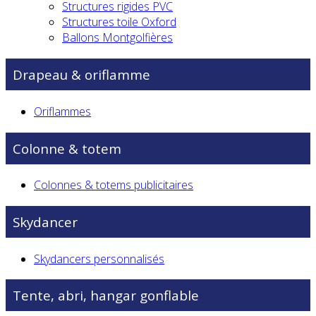
Structures rigides PVC
Structures toile Oxford
Ballons Montgolfières
Drapeau & oriflamme
Oriflammes
Colonne & totem
Colonnes & totems publicitaires
Skydancer
Skydancers personnalisés
Tente, abri, hangar gonflable