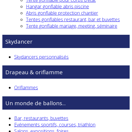
Tente gonflable pour corps d'état
Hangar gonflable abris piscine
Abris gonflable protection chantier
Tentes gonflables restaurant, bar et buvettes
Tente gonflable mariage, meeting, séminaire
Skydancer
Skydancers personnalisés
Drapeau & oriflamme
Oriflammes
Un monde de ballons...
Bar, restaurants, buvettes
Evénements sportifs, courses, triathlon
Salons, expositions, foires