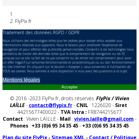
FlyPix.fr
Traitement des données RGPD / GDPR
Nous utilisons des technologies telles que les cookies pour stocker et/ou accéder aux
informations relatives aux appareils. Nous le faisons pour améliorer l’expérience de
navigation et pour afficher des publicités personnalisées. Consentir à ces technologies nous
permettra de traiter des données telles que le comportement de navigation ou les ID
uniques sur ce site. Le fait de ne pas consentir ou de retirer son consentement peut avoir
un effet négatif sur certaines fonctionnalités et caractéristiques ou au bon fonctionnement
du site internet. En cliquant sur le bouton « Accepter », vous consentez à l'utilisation de
TOUS les cookies. Nous sommes à votre disposition si vous avez des questions à ce sujet.
Mentions légales
Accepter
© 2016 -2023 FlyPix.fr, droits réservés.
FlyPix / Vivien
LAÏLLE
-
contact@flypix.fr
-
CNIL
: 1226020 -
Siret
:
44215677400022 -
TVA Intra :
FR8744215677
Contact
: Vivien LAÏLLE -
Mail
:
vivien.laille@gmail.com
-
Phones
:
+33 (0)6 95 34 35 45
-
+33 (0)6 95 34 35 45
Plan du site FlyPix
-
Sitemap XML
-
Contact / Politique