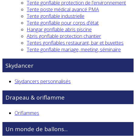
Tente gonflable protection de l'environnement
Tente poste médical avancé PMA
Tente gonflable industrielle
Tente gonflable pour corps d'état
Hangar gonflable abris piscine
Abris gonflable protection chantier
Tentes gonflables restaurant, bar et buvettes
Tente gonflable mariage, meeting, séminaire
Skydancer
Skydancers personnalisés
Drapeau & oriflamme
Oriflammes
Un monde de ballons...