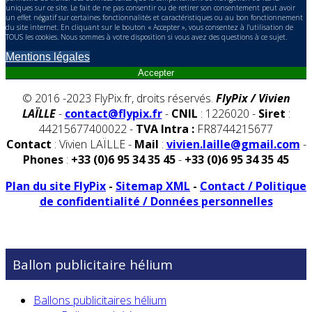
uniques sur ce site. Le fait de ne pas consentir ou de retirer son consentement peut avoir
un effet négatif sur certaines fonctionnalités et caractéristiques ou au bon fonctionnement
du site internet. En cliquant sur le bouton « Accepter », vous consentez à l'utilisation de
TOUS les cookies. Nous sommes à votre disposition si vous avez des questions à ce sujet.
Mentions légales
Accepter
© 2016 -2023 FlyPix.fr, droits réservés.
FlyPix / Vivien
LAÏLLE
-
contact@flypix.fr
-
CNIL
: 1226020 -
Siret
:
44215677400022 -
TVA Intra :
FR8744215677
Contact
: Vivien LAÏLLE -
Mail
:
vivien.laille@gmail.com
-
Phones
:
+33 (0)6 95 34 35 45
-
+33 (0)6 95 34 35 45
Plan du site FlyPix
-
Sitemap XML
-
Contact / Politique
de confidentialité / Données personnelles
Ballon publicitaire hélium
Ballons publicitaires hélium