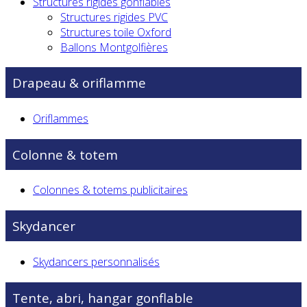
Structures rigides gonflables
Structures rigides PVC
Structures toile Oxford
Ballons Montgolfières
Drapeau & oriflamme
Oriflammes
Colonne & totem
Colonnes & totems publicitaires
Skydancer
Skydancers personnalisés
Tente, abri, hangar gonflable