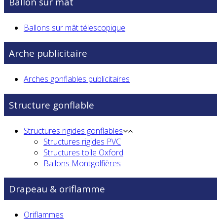
Ballon sur mât
Ballons sur mât télescopique
Arche publicitaire
Arches gonflables publicitaires
Structure gonflable
Structures rigides gonflables
Structures rigides PVC
Structures toile Oxford
Ballons Montgolfières
Drapeau & oriflamme
Oriflammes