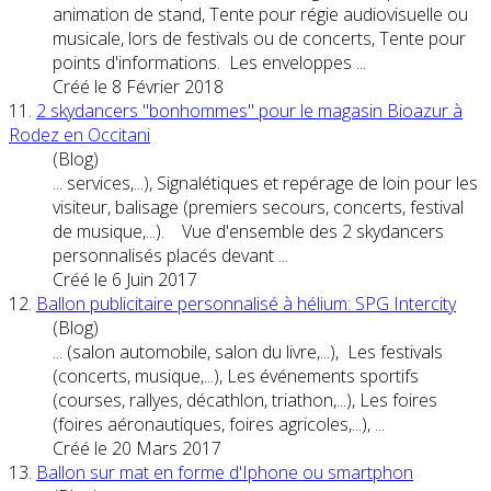
animation de stand, Tente pour régie audiovisuelle ou
musicale, lors de festivals ou de
concert
s, Tente pour
points d'informations. Les enveloppes ...
Créé le 8 Février 2018
11.
2 skydancers "bonhommes" pour le magasin Bioazur à
Rodez en Occitani
(Blog)
... services,...), Signalétiques et repérage de loin pour les
visiteur, balisage (premiers secours,
concert
s, festival
de musique,...). Vue d'ensemble des 2 skydancers
personnalisés placés devant ...
Créé le 6 Juin 2017
12.
Ballon publicitaire personnalisé à hélium: SPG Intercity
(Blog)
... (salon automobile, salon du livre,...), Les festivals
(
concert
s, musique,...), Les événements sportifs
(courses, rallyes, décathlon, triathon,...), Les foires
(foires aéronautiques, foires agricoles,...), ...
Créé le 20 Mars 2017
13.
Ballon sur mat en forme d'Iphone ou smartphon