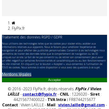
FlyPix.fr
Traitement des données RGPD / GDPR
Nous utilisons des technologies telles que les cookies pour stocker et/ou accéder aux
informations relatives aux appareils. Nous le faisons pour améliorer l’expérience de
navigation et pour afficher des publicités personnalisées. Consentir à ces technologies nous
permettra de traiter des données telles que le comportement de navigation ou les ID
uniques sur ce site. Le fait de ne pas consentir ou de retirer son consentement peut avoir
un effet négatif sur certaines fonctionnalités et caractéristiques ou au bon fonctionnement
du site internet. En cliquant sur le bouton « Accepter », vous consentez à l'utilisation de
TOUS les cookies. Nous sommes à votre disposition si vous avez des questions à ce sujet.
Mentions légales
Accepter
© 2016 -2023 FlyPix.fr, droits réservés.
FlyPix / Vivien
LAÏLLE
-
contact@flypix.fr
-
CNIL
: 1226020 -
Siret
:
44215677400022 -
TVA Intra :
FR8744215677
Contact
: Vivien LAÏLLE -
Mail
:
vivien.laille@gmail.com
-