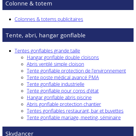
Colonne & totem
Colonnes & totems publicitaires
Tente, abri, hangar gonflable
Tentes gonflables grande taille
Hangar gonflable double cloisons
Abris ventilé simple cloison
Tente gonflable protection de l'environnement
Tente poste médical avancé PMA
Tente gonflable industrielle
Tente gonflable pour corps d'état
Hangar gonflable abris piscine
Abris gonflable protection chantier
Tentes gonflables restaurant, bar et buvettes
Tente gonflable mariage, meeting, séminaire
Skydancer