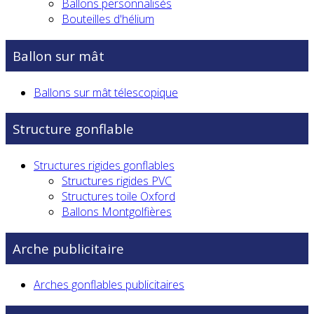
Ballons personnalisés
Bouteilles d'hélium
Ballon sur mât
Ballons sur mât télescopique
Structure gonflable
Structures rigides gonflables
Structures rigides PVC
Structures toile Oxford
Ballons Montgolfières
Arche publicitaire
Arches gonflables publicitaires