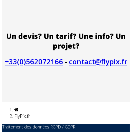
Un devis? Un tarif? Une info? Un
projet?
+33(0)562072166
-
contact@flypix.fr
FlyPix.fr
Traitement des données RGPD / GDPR