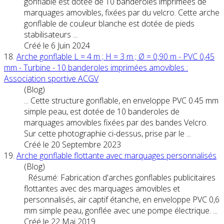
gonflable est dotée de 10 banderoles imprimées de
marquages
amovible
s, fixées par du velcro. Cette arche
gonflable de couleur blanche est dotée de pieds
stabilisateurs ...
Créé le 6 Juin 2024
18.
Arche gonflable L = 4 m ; H = 3 m ; Ø = 0,90 m - PVC 0,45
mm - Turbine - 10 banderoles imprimées
amovible
s :
Association sportive ACGV
(Blog)
... Cette structure gonflable, en enveloppe PVC 0.45 mm
simple peau, est dotée de 10 banderoles de
marquages
amovible
s fixées par des bandes Velcro.
Sur cette photographie ci-dessus, prise par le ...
Créé le 20 Septembre 2023
19.
Arche gonflable flottante avec
marquages
personnalisés
(Blog)
Résumé: Fabrication d'arches gonflables publicitaires
flottantes avec des
marquages
amovible
s et
personnalisés, air captif étanche, en enveloppe PVC 0,6
mm simple peau, gonflée avec une pompe électrique. ...
Créé le 22 Mai 2019