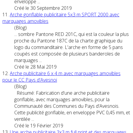
enveloppe ...
Créé le 30 Septembre 2019
11.
Arche gonflable publicitaire 5x3 m SPORT 2000 avec
marquages
amovible
s
(Blog)
... sombre Pantone RED 201C, qui est la couleur la plus
proche du Pantone 187C de la charte graphique du
logo du commanditaire. L'arche en forme de 5 pans
coupés est composée de plusieurs banderoles de
marquages
...
Créé le 28 Mai 2019
12.
Arche publicitaire 6 x 4 m avec
marquages
amovible
s
pour le CC Pays d'Avesnoi
(Blog)
Résumé: Fabrication d'une arche publicitaire
gonflable, avec
marquages
amovible
s, pour la
Communauté des Communes du Pays d'Avesnois.
Cette publicité gonflable, en enveloppe PVC 0,45 mm, et
ventilée ...
Créé le 19 Février 2019
13.
Une arche publicitaire 3x3 m full print et des
marquages