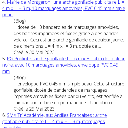
4.
Mairie de Montgeron : une arche gonflable publicitaire L =
4 m x H = 3 m, 10
marquages
amovible
s, PVC 0.45 mm simple
peau
(Blog)
... dotée de 10 banderoles de
marquages
amovible
s,
des bâches imprimées et fixées grâce à des bandes
velcro. Ceci est une arche gonflable de couleur jaune,
de dimensions L = 4 m x l = 3 m, dotée de ...
Créé le 30 Mai 2023
5.
RG Publicité : arche gonflable L = 6 m x H = 4 m de couleur
noire, avec 10
marquages
amovible
s, enveloppe PVC 0.45
mm
(Blog)
... enveloppe PVC 0.45 mm simple peau. Cette structure
gonflable, dotée de banderoles de
marquages
imprimés
amovible
s fixées par du velcro, est gonflée à
l'air par une turbine en permanence. Une photo ...
Créé le 25 Mai 2023
6.
SMX Tri Académie, aux Antilles Françaises : arche
gonflable publicitaire L = 4 m x H = 3 m,
marquages
amovible
s