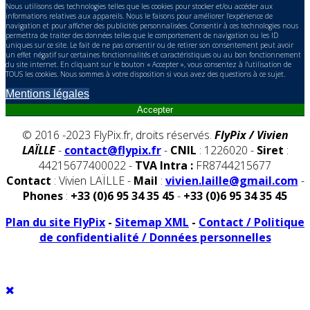
Nous utilisons des technologies telles que les cookies pour stocker et/ou accéder aux
informations relatives aux appareils. Nous le faisons pour améliorer l’expérience de
navigation et pour afficher des publicités personnalisées. Consentir à ces technologies nous
permettra de traiter des données telles que le comportement de navigation ou les ID
uniques sur ce site. Le fait de ne pas consentir ou de retirer son consentement peut avoir
un effet négatif sur certaines fonctionnalités et caractéristiques ou au bon fonctionnement
du site internet. En cliquant sur le bouton « Accepter », vous consentez à l'utilisation de
TOUS les cookies. Nous sommes à votre disposition si vous avez des questions à ce sujet.
Mentions légales
Accepter
© 2016 -2023 FlyPix.fr, droits réservés.
FlyPix / Vivien
LAÏLLE
-
contact@flypix.fr
-
CNIL
: 1226020 -
Siret
:
44215677400022 -
TVA Intra :
FR8744215677
Contact
: Vivien LAÏLLE -
Mail
:
vivien.laille@gmail.com
-
Phones
:
+33 (0)6 95 34 35 45
-
+33 (0)6 95 34 35 45
Plan du site FlyPix
-
Sitemap XML
-
Contact / Politique
de confidentialité / Données personnelles