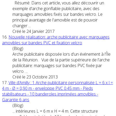
Résumé: Dans cet article, vous allez découvrir un
exemple d'arche gonflable publicitaire, avec des
marquages
amovible
s fixés sur bandes velcro. Le
principal avantage de l'amovible est de pouvoir
changer ...
Créé le 24 Janvier 2017
16.
Nouvelle réalisation: arche publicitaire avec
marquages
amovible
s sur bandes PVC et fixation velcro
(Blog)
Arche publicitaire disposée lors d'un événement à l'Île
de la Réunion. Vue de la partie supérieure de l'arche
publicitaire:
marquages
sur bandes PVC fixée par
velcro. ...
Créé le 23 Octobre 2013
17.
Ville d’Amilly : 1 Arche publicitaire personnalisée L = 6 x l =
4 m - Ø = 0,90 m - enveloppe PVC 0.45 mm - Pieds
stabilisateurs - 10 banderoles imprimées
amovible
s -
Garantie 6 ans
(Blog)
... intérieures L = 6 m x H = 4 m. Cette structure