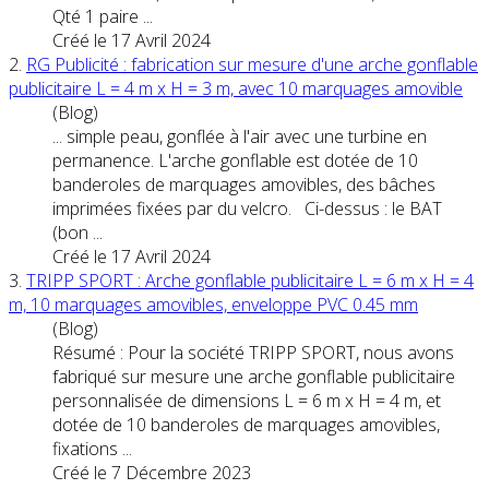
Qté 1 paire ...
Créé le 17 Avril 2024
2.
RG Publicité : fabrication sur mesure d'une arche gonflable
publicitaire L = 4 m x H = 3 m, avec 10
marquages
amovible
(Blog)
... simple peau, gonflée à l'air avec une turbine en
permanence. L'arche gonflable est dotée de 10
banderoles de
marquages
amovible
s, des bâches
imprimées fixées par du velcro. Ci-dessus : le BAT
(bon ...
Créé le 17 Avril 2024
3.
TRIPP SPORT : Arche gonflable publicitaire L = 6 m x H = 4
m, 10
marquages
amovible
s, enveloppe PVC 0.45 mm
(Blog)
Résumé : Pour la société TRIPP SPORT, nous avons
fabriqué sur mesure une arche gonflable publicitaire
personnalisée de dimensions L = 6 m x H = 4 m, et
dotée de 10 banderoles de
marquages
amovible
s,
fixations ...
Créé le 7 Décembre 2023