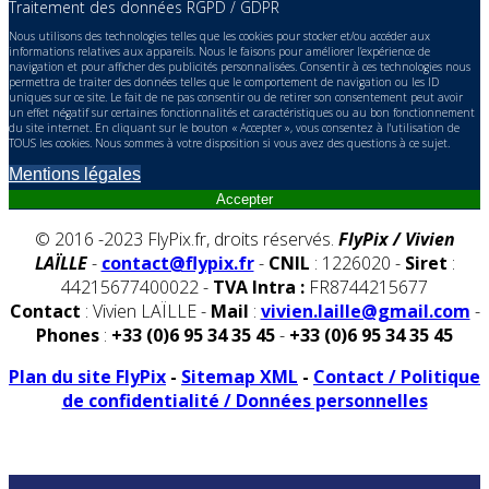
Traitement des données RGPD / GDPR
Nous utilisons des technologies telles que les cookies pour stocker et/ou accéder aux
informations relatives aux appareils. Nous le faisons pour améliorer l’expérience de
navigation et pour afficher des publicités personnalisées. Consentir à ces technologies nous
permettra de traiter des données telles que le comportement de navigation ou les ID
uniques sur ce site. Le fait de ne pas consentir ou de retirer son consentement peut avoir
un effet négatif sur certaines fonctionnalités et caractéristiques ou au bon fonctionnement
du site internet. En cliquant sur le bouton « Accepter », vous consentez à l'utilisation de
TOUS les cookies. Nous sommes à votre disposition si vous avez des questions à ce sujet.
Mentions légales
Accepter
© 2016 -2023 FlyPix.fr, droits réservés.
FlyPix / Vivien
LAÏLLE
-
contact@flypix.fr
-
CNIL
: 1226020 -
Siret
:
44215677400022 -
TVA Intra :
FR8744215677
Contact
: Vivien LAÏLLE -
Mail
:
vivien.laille@gmail.com
-
Phones
:
+33 (0)6 95 34 35 45
-
+33 (0)6 95 34 35 45
Plan du site FlyPix
-
Sitemap XML
-
Contact / Politique
de confidentialité / Données personnelles