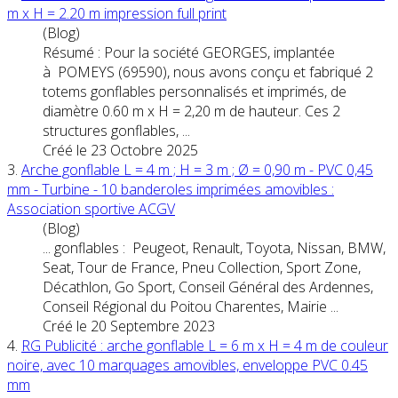
m x H = 2.20 m impression full print
(Blog)
Résumé : Pour la société GEORGES, implantée
à POMEYS (69590), nous avons conçu et fabriqué 2
totems gonflables personnalisés et imprimés, de
diamètre 0.60 m x H = 2,20 m de hauteur. Ces 2
structures gonflables, ...
Créé le 23 Octobre 2025
3.
Arche gonflable L = 4 m ; H = 3 m ; Ø = 0,90 m - PVC 0,45
mm - Turbine - 10 banderoles imprimées amovibles :
Association sportive ACGV
(Blog)
... gonflables : Peugeot, Renault, Toyota,
Nissan
, BMW,
Seat, Tour de France, Pneu Collection, Sport Zone,
Décathlon, Go Sport, Conseil Général des Ardennes,
Conseil Régional du Poitou Charentes, Mairie ...
Créé le 20 Septembre 2023
4.
RG Publicité : arche gonflable L = 6 m x H = 4 m de couleur
noire, avec 10 marquages amovibles, enveloppe PVC 0.45
mm