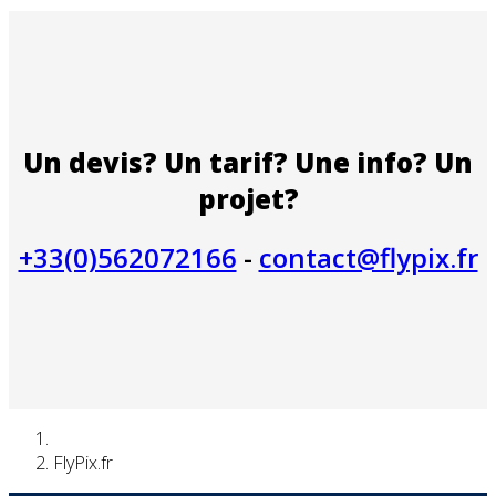
Un devis? Un tarif? Une info? Un
projet?
+33(0)562072166
-
contact@flypix.fr
FlyPix.fr