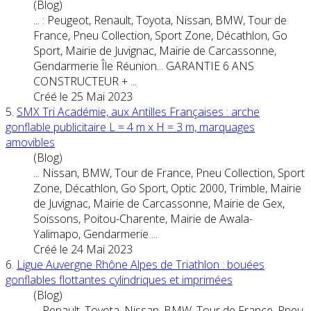
(Blog)
... : Peugeot, Renault, Toyota,
Nissan
, BMW, Tour de
France, Pneu Collection, Sport Zone, Décathlon, Go
Sport, Mairie de Juvignac, Mairie de Carcassonne,
Gendarmerie Île Réunion... GARANTIE 6 ANS
CONSTRUCTEUR + ...
Créé le 25 Mai 2023
5.
SMX Tri Académie, aux Antilles Françaises : arche
gonflable publicitaire L = 4 m x H = 3 m, marquages
amovibles
(Blog)
...
Nissan
, BMW, Tour de France, Pneu Collection, Sport
Zone, Décathlon, Go Sport, Optic 2000, Trimble, Mairie
de Juvignac, Mairie de Carcassonne, Mairie de Gex,
Soissons, Poitou-Charente, Mairie de Awala-
Yalimapo, Gendarmerie ...
Créé le 24 Mai 2023
6.
Ligue Auvergne Rhône Alpes de Triathlon : bouées
gonflables flottantes cylindriques et imprimées
(Blog)
... Renault, Toyota,
Nissan
, BMW, Tour de France, Pneu