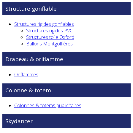
Structure gonflable
Structures rigides gonflables
Structures rigides PVC
Structures toile Oxford
Ballons Montgolfières
Drapeau & oriflamme
Oriflammes
Colonne & totem
Colonnes & totems publicitaires
Skydancer