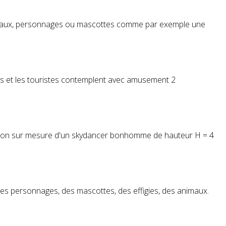
maux,
personnage
s ou mascottes comme par exemple une
ants et les touristes contemplent avec amusement 2
ication sur mesure d'un skydancer bonhomme de hauteur H = 4
des
personnage
s, des mascottes, des effigies, des animaux.