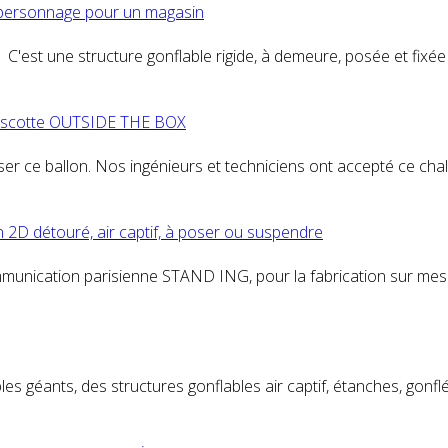
personnage
pour un magasin
'est une structure gonflable rigide, à demeure, posée et fixée s
 mascotte OUTSIDE THE BOX
ser ce ballon. Nos ingénieurs et techniciens ont accepté ce ch
 2D détouré, air captif, à poser ou suspendre
munication parisienne STAND ING, pour la fabrication sur mes
éants, des structures gonflables air captif, étanches, gonflés 