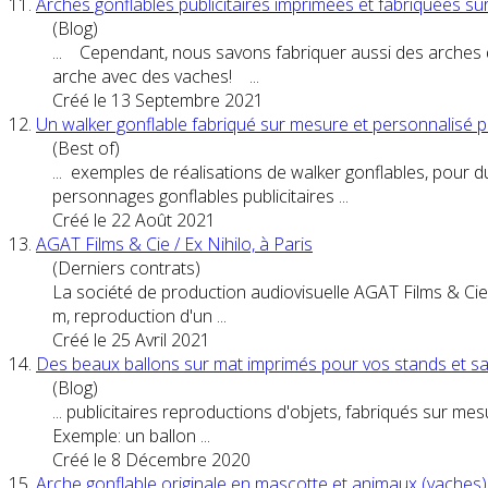
11.
Arches gonflables publicitaires imprimées et fabriquées s
(Blog)
... Cependant, nous savons fabriquer aussi des arches d
arche avec des vaches! ...
Créé le 13 Septembre 2021
12.
Un walker gonflable fabriqué sur mesure et personnali
(Best of)
... exemples de réalisations de walker gonflables, pour 
personnage
s gonflables publicitaires ...
Créé le 22 Août 2021
13.
AGAT Films & Cie / Ex Nihilo, à Paris
(Derniers contrats)
La société de production audiovisuelle AGAT Films & Cie
m, reproduction d'un ...
Créé le 25 Avril 2021
14.
Des beaux ballons sur mat imprimés pour vos stands et s
(Blog)
... publicitaires reproductions d'objets, fabriqués sur m
Exemple: un ballon ...
Créé le 8 Décembre 2020
15.
Arche gonflable originale en mascotte et animaux (vaches)