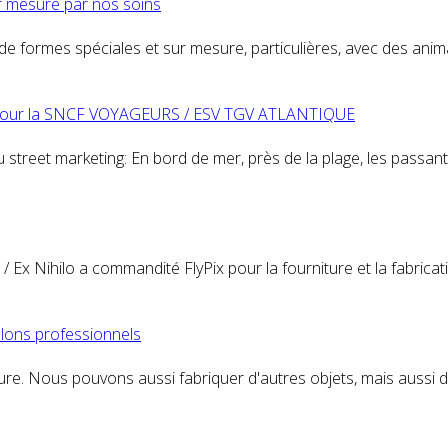
ur mesure par nos soins
e formes spéciales et sur mesure, particulières, avec des ani
sé pour la SNCF VOYAGEURS / ESV TGV ATLANTIQUE
du street marketing: En bord de mer, près de la plage, les pass
 / Ex Nihilo a commandité FlyPix pour la fourniture et la fabr
alons professionnels
esure. Nous pouvons aussi fabriquer d'autres objets, mais aussi 