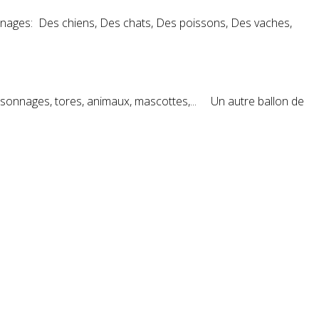
nnage
s: Des chiens, Des chats, Des poissons, Des vaches,
rsonnage
s, tores, animaux, mascottes,... Un autre ballon de