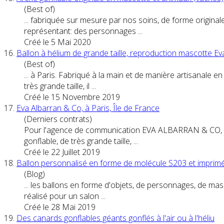
(Best of)
... fabriquée sur mesure par nos soins, de forme origina
représentant: des
personnage
s ...
Créé le 5 Mai 2020
16.
Ballon à hélium de grande taille, reproduction mascotte E
(Best of)
... à Paris. Fabriqué à la main et de manière artisanale e
très grande taille, il ...
Créé le 15 Novembre 2019
17.
Eva Albarran & Co, à Paris, Île de France
(Derniers contrats)
Pour l'agence de communication EVA ALBARRAN & CO, im
gonflable, de très grande taille, ...
Créé le 22 Juillet 2019
18.
Ballon personnalisé en forme de molécule S203 et imprim
(Blog)
... les ballons en forme d'objets, de
personnage
s, de mas
réalisé pour un salon ...
Créé le 28 Mai 2019
19.
Des canards gonflables géants gonflés à l'air ou à l'héliu