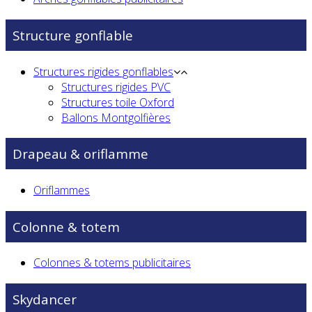
Structure gonflable
Structures rigides gonflables
Structures rigides PVC
Structures toile Oxford
Ballons Montgolfières
Drapeau & oriflamme
Oriflammes
Colonne & totem
Colonnes & totems publicitaires
Skydancer