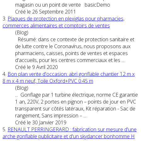
magasin ou un point de vente basicDemo
Créé le 26 Septembre 2011
3.
Plaques de protection en plexiglas pour pharmacies,
commerces alimentaires et comptoirs de
vente
s
(Blog)
Résumé: dans ce contexte de protection sanitaire et
de lutte contre le Coronavirus, nous proposons aux
pharmaciens, caisses,
point
s de
vente
s et espaces
d'accueils, pour les centres commerciaux et les ...
Créé le 9 Avril 2020
4.
Bon plan
vente
d'occasion: abri gonflable chantier 12 m x
8 m x 4 m neuf, Toile Oxford+PVC 0.45 m
(Blog)
... Gonflage par 1 turbine électrique, norme CE garantie
1 an, 220V, 2 portes en pignon –
point
s de jour en PVC
transparent sur côtés latéraux, Kit réparation - Sac de
rangement, Sans impression – ...
Créé le 30 Janvier 2019
5.
RENAULT PERRINGERARD : fabrication sur mesure d'une
arche gonflable publicitaire et d'un skydancer bonhomme H