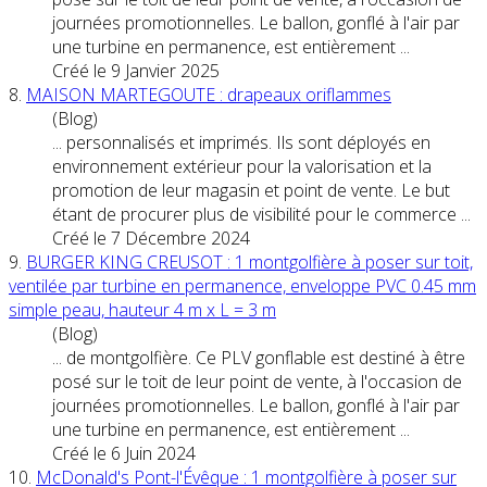
journées promotionnelles. Le ballon, gonflé à l'air par
une turbine en permanence, est entièrement ...
Créé le 9 Janvier 2025
8.
MAISON MARTEGOUTE : drapeaux oriflammes
(Blog)
... personnalisés et imprimés. Ils sont déployés en
environnement extérieur pour la valorisation et la
promotion de leur magasin et
point
de
vente
. Le but
étant de procurer plus de visibilité pour le commerce ...
Créé le 7 Décembre 2024
9.
BURGER KING CREUSOT : 1 montgolfière à poser sur toit,
ventilée par turbine en permanence, enveloppe PVC 0.45 mm
simple peau, hauteur 4 m x L = 3 m
(Blog)
... de montgolfière. Ce PLV gonflable est destiné à être
posé sur le toit de leur
point
de
vente
, à l'occasion de
journées promotionnelles. Le ballon, gonflé à l'air par
une turbine en permanence, est entièrement ...
Créé le 6 Juin 2024
10.
McDonald's Pont-l'Évêque : 1 montgolfière à poser sur