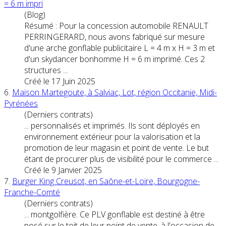
= 6 m impri
(Blog)
Résumé : Pour la concession automobile RENAULT
PERRINGERARD, nous avons fabriqué sur mesure
d'une arche gonflable publicitaire L = 4 m x H = 3 m et
d'un skydancer bonhomme H = 6 m imprimé. Ces 2
structures ...
Créé le 17 Juin 2025
6.
Maison Martegoute, à Salviac, Lot, région Occitanie, Midi-
Pyrénées
(Derniers contrats)
... personnalisés et imprimés. Ils sont déployés en
environnement extérieur pour la valorisation et la
promotion de leur magasin et
point
de
vente
. Le but
étant de procurer plus de visibilité pour le commerce ...
Créé le 9 Janvier 2025
7.
Burger King Creusot, en Saône-et-Loire, Bourgogne-
Franche-Comté
(Derniers contrats)
... montgolfière. Ce PLV gonflable est destiné à être
posé sur le toit de leur
point
de
vente
, à l'occasion de