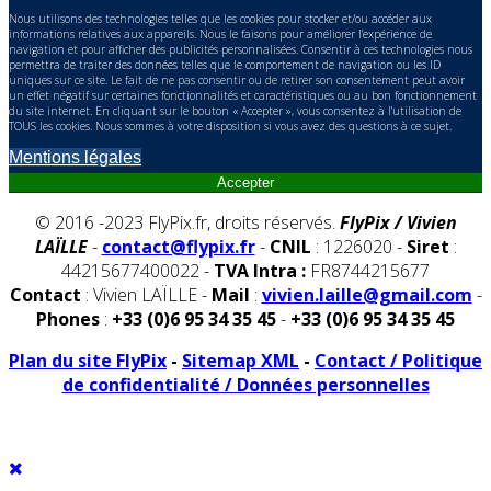
Nous utilisons des technologies telles que les cookies pour stocker et/ou accéder aux
informations relatives aux appareils. Nous le faisons pour améliorer l’expérience de
navigation et pour afficher des publicités personnalisées. Consentir à ces technologies nous
permettra de traiter des données telles que le comportement de navigation ou les ID
uniques sur ce site. Le fait de ne pas consentir ou de retirer son consentement peut avoir
un effet négatif sur certaines fonctionnalités et caractéristiques ou au bon fonctionnement
du site internet. En cliquant sur le bouton « Accepter », vous consentez à l'utilisation de
TOUS les cookies. Nous sommes à votre disposition si vous avez des questions à ce sujet.
Mentions légales
Accepter
© 2016 -2023 FlyPix.fr, droits réservés.
FlyPix / Vivien
LAÏLLE
-
contact@flypix.fr
-
CNIL
: 1226020 -
Siret
:
44215677400022 -
TVA Intra :
FR8744215677
Contact
: Vivien LAÏLLE -
Mail
:
vivien.laille@gmail.com
-
Phones
:
+33 (0)6 95 34 35 45
-
+33 (0)6 95 34 35 45
Plan du site FlyPix
-
Sitemap XML
-
Contact / Politique
de confidentialité / Données personnelles