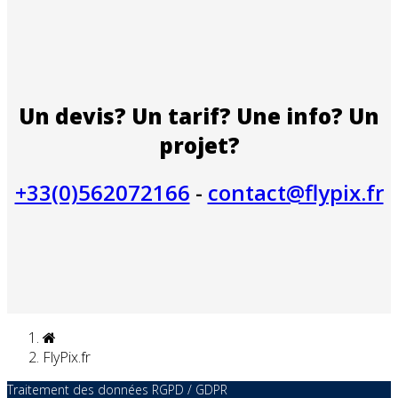
Un devis? Un tarif? Une info? Un
projet?
+33(0)562072166
-
contact@flypix.fr
FlyPix.fr
Traitement des données RGPD / GDPR