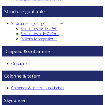
Structure gonflable
Structures rigides gonflables
Structures rigides PVC
Structures toile Oxford
Ballons Montgolfières
Drapeau & oriflamme
Oriflammes
Colonne & totem
Colonnes & totems publicitaires
Skydancer