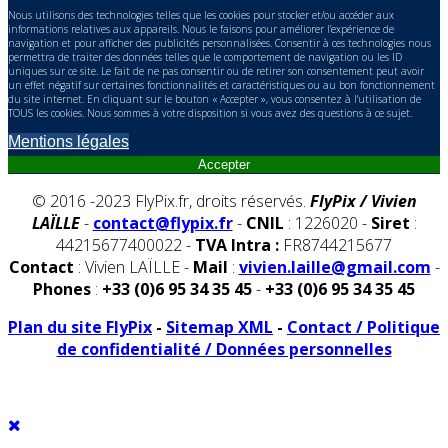
Nous utilisons des technologies telles que les cookies pour stocker et/ou accéder aux
informations relatives aux appareils. Nous le faisons pour améliorer l’expérience de
navigation et pour afficher des publicités personnalisées. Consentir à ces technologies nous
permettra de traiter des données telles que le comportement de navigation ou les ID
uniques sur ce site. Le fait de ne pas consentir ou de retirer son consentement peut avoir
un effet négatif sur certaines fonctionnalités et caractéristiques ou au bon fonctionnement
du site internet. En cliquant sur le bouton « Accepter », vous consentez à l'utilisation de
TOUS les cookies. Nous sommes à votre disposition si vous avez des questions à ce sujet.
Mentions légales
Accepter
© 2016 -2023 FlyPix.fr, droits réservés.
FlyPix / Vivien
LAÏLLE
-
contact@flypix.fr
-
CNIL
: 1226020 -
Siret
:
44215677400022 -
TVA Intra :
FR8744215677
Contact
: Vivien LAÏLLE -
Mail
:
vivien.laille@gmail.com
-
Phones
:
+33 (0)6 95 34 35 45
-
+33 (0)6 95 34 35 45
Plan du site FlyPix
-
Sitemap XML
-
Contact / Politique
de confidentialité / Données personnelles