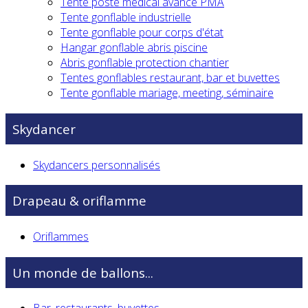
Tente poste médical avancé PMA
Tente gonflable industrielle
Tente gonflable pour corps d'état
Hangar gonflable abris piscine
Abris gonflable protection chantier
Tentes gonflables restaurant, bar et buvettes
Tente gonflable mariage, meeting, séminaire
Skydancer
Skydancers personnalisés
Drapeau & oriflamme
Oriflammes
Un monde de ballons...